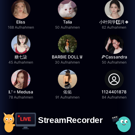
Eliss
Talia
小叶同学7️⃣月🍀
168 Aufnahmen
50 Aufnahmen
62 Aufnahmen
糖七柒
BARBIE DOLL🧚
🍕Cassandra
45 Aufnahmen
30 Aufnahmen
50 Aufnahmen
𝐋ᵀ🔅Medusa
佑佑
1124401878
78 Aufnahmen
91 Aufnahmen
84 Aufnahmen