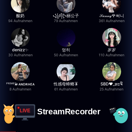
酸奶
꧁l꧂丽公子
𝒮𝓊𝓃𝓃𝓎🌹써니
94 Aufnahmen
79 Aufnahmen
361 Aufnahmen
denizz✨
멍히
岁岁
30 Aufnahmen
50 Aufnahmen
110 Aufnahmen
ᴾᴿᴵᴹᴱ💫ᴀɴᴅʀʜᴇᴀ
性感母蟑螂🪳
SBD❤️_ອະຈີ
8 Aufnahmen
61 Aufnahmen
25 Aufnahmen