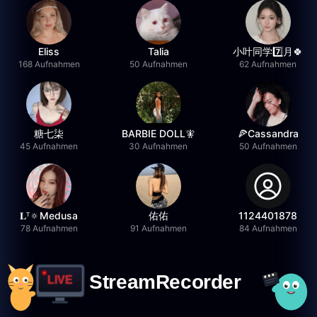
Eliss
Talia
小叶同学7️⃣月🍀
168 Aufnahmen
50 Aufnahmen
62 Aufnahmen
糖七柒
BARBIE DOLL🧚
🍕Cassandra
45 Aufnahmen
30 Aufnahmen
50 Aufnahmen
𝐋ᵀ🔅Medusa
佑佑
1124401878
78 Aufnahmen
91 Aufnahmen
84 Aufnahmen