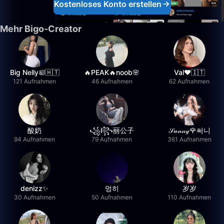
Kostenloses Konto erstellen
Mehr Bigo-Creator
Big Nelly🛀🇭🇹
🔥PEAK🔥noob🌸
Val❤️🇮🇹
121 Aufnahmen
46 Aufnahmen
62 Aufnahmen
酸奶
꧁l꧂丽公子
𝒮𝓊𝓃𝓃𝓎🌹써니
94 Aufnahmen
79 Aufnahmen
361 Aufnahmen
denizz✨
멍히
岁岁
30 Aufnahmen
50 Aufnahmen
110 Aufnahmen