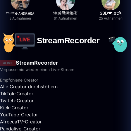
ᴾᴿᴵᴹᴱ💫ᴀɴᴅʀʜᴇᴀ
性感母蟑螂🪳
SBD❤️_ອະຈີ
8 Aufnahmen
61 Aufnahmen
25 Aufnahmen
StreamRecorder
LIVE
Verpasse nie wieder einen Live-Stream
Empfohlene Creator
Alle Creator durchstöbern
TikTok-Creator
Twitch-Creator
Kick-Creator
YouTube-Creator
AfreecaTV-Creator
Pandalive-Creator