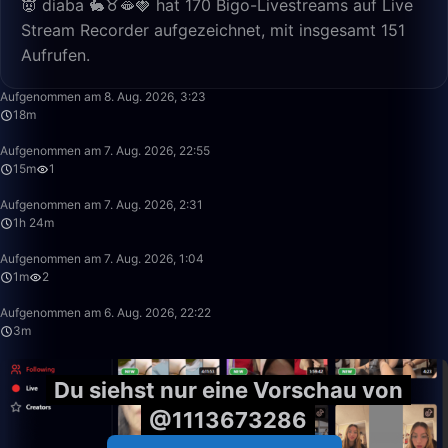
👿 diaba 🐇♉🫦🍓 hat 170 Bigo-Livestreams auf Live
Stream Recorder aufgezeichnet, mit insgesamt 151
Aufrufen.
18:19
Aufgenommen am 8. Aug. 2026, 3:23
18m
15:49
Aufgenommen am 7. Aug. 2026, 22:55
15m
1
1:24:46
Aufgenommen am 7. Aug. 2026, 2:31
1h 24m
1:51
Aufgenommen am 7. Aug. 2026, 1:04
1m
2
3:41
Aufgenommen am 6. Aug. 2026, 22:22
3m
Du siehst nur eine Vorschau von
@1113673286