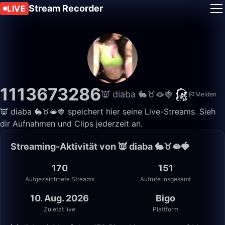
Stream Recorder
LIVE
1113673286
👿 diaba 🐇♉🫦🍓
Melden
👿 diaba 🐇♉🫦🍓 speichert hier seine Live-Streams. Sieh
dir Aufnahmen und Clips jederzeit an.
Streaming-Aktivität von 👿 diaba 🐇♉🫦🍓
170
151
Aufgezeichnete Streams
Aufrufe insgesamt
10. Aug. 2026
Bigo
Zuletzt live
Plattform