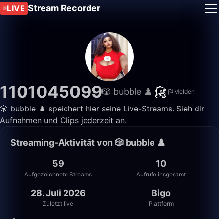
Stream Recorder
LIVE
1101045099
🎲 bubble ♟️
Melden
🎲 bubble ♟️ speichert hier seine Live-Streams. Sieh dir
Aufnahmen und Clips jederzeit an.
Streaming-Aktivität von 🎲 bubble ♟️
59
10
Aufgezeichnete Streams
Aufrufe insgesamt
28. Juli 2026
Bigo
Zuletzt live
Plattform