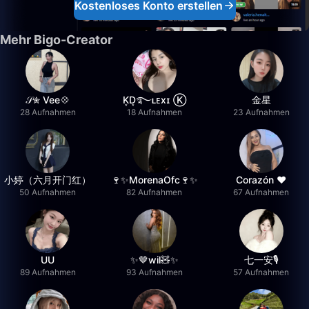
Kostenloses Konto erstellen
Mehr Bigo-Creator
𝒮✮ Vee💠
K͙D͙࿐ʟᴇxɪ Ⓚ
金星
28 Aufnahmen
18 Aufnahmen
23 Aufnahmen
小婷（六月开门红）
🍷✨MorenaOfc🍷✨
Corazón ♥
50 Aufnahmen
82 Aufnahmen
67 Aufnahmen
UU
✨🤎wil🧸✨
七一安🎙️
89 Aufnahmen
93 Aufnahmen
57 Aufnahmen