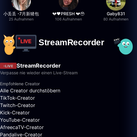
小丢丢 -7月新猪包
💔🖤PRESH 💔🥹
Gaby831
25 Aufnahmen
106 Aufnahmen
80 Aufnahmen
StreamRecorder
LIVE
Verpasse nie wieder einen Live-Stream
Empfohlene Creator
Alle Creator durchstöbern
TikTok-Creator
Twitch-Creator
Kick-Creator
YouTube-Creator
AfreecaTV-Creator
Pandalive-Creator