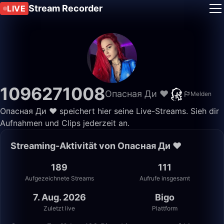
Stream Recorder
LIVE
1096271008
Опасная Ди ❤️
Melden
Опасная Ди ❤️ speichert hier seine Live-Streams. Sieh dir
Aufnahmen und Clips jederzeit an.
Streaming-Aktivität von Опасная Ди ❤️
189
111
Aufgezeichnete Streams
Aufrufe insgesamt
7. Aug. 2026
Bigo
Zuletzt live
Plattform