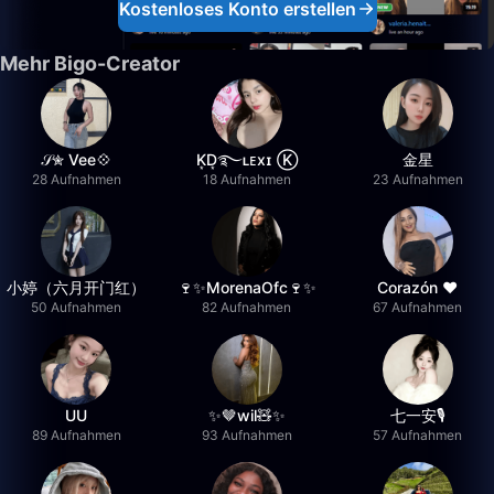
Kostenloses Konto erstellen
Mehr Bigo-Creator
𝒮✮ Vee💠
K͙D͙࿐ʟᴇxɪ Ⓚ
金星
28 Aufnahmen
18 Aufnahmen
23 Aufnahmen
小婷（六月开门红）
🍷✨MorenaOfc🍷✨
Corazón ♥
50 Aufnahmen
82 Aufnahmen
67 Aufnahmen
UU
✨🤎wil🧸✨
七一安🎙️
89 Aufnahmen
93 Aufnahmen
57 Aufnahmen