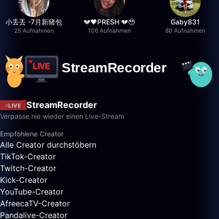
小丢丢 -7月新猪包
💔🖤PRESH 💔🥹
Gaby831
25 Aufnahmen
106 Aufnahmen
80 Aufnahmen
StreamRecorder
LIVE
Verpasse nie wieder einen Live-Stream
Empfohlene Creator
Alle Creator durchstöbern
TikTok-Creator
Twitch-Creator
Kick-Creator
YouTube-Creator
AfreecaTV-Creator
Pandalive-Creator