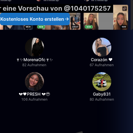
ur eine Vorschau von @1040175257
Kostenloses Konto erstellen
🍷✨MorenaOfc🍷✨
Corazón ♥
82 Aufnahmen
67 Aufnahmen
💔🖤PRESH 💔🥹
Gaby831
106 Aufnahmen
80 Aufnahmen