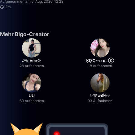
Aufgenommen am 6. Aug. 2026, 12:23
11m
Mehr Bigo-Creator
𝒮✮ Vee💠
K͙D͙࿐ʟᴇxɪ Ⓚ
28 Aufnahmen
18 Aufnahmen
UU
✨🤎wil🧸✨
89 Aufnahmen
93 Aufnahmen