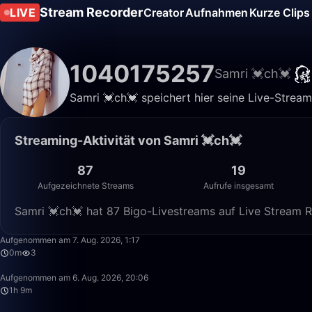
Stream Recorder
LIVE
Creator
Aufnahmen
Kurze Clips
1040175257
Samri 💓ch💓
Samri 💓ch💓 speichert hier seine Live-Stream
Streaming-Aktivität von Samri 💓ch💓
87
19
Aufgezeichnete Streams
Aufrufe insgesamt
Samri 💓ch💓 hat 87 Bigo-Livestreams auf Live Stream R
Aufgenommen am 7. Aug. 2026, 1:17
0m
3
Aufgenommen am 6. Aug. 2026, 20:06
1h 9m