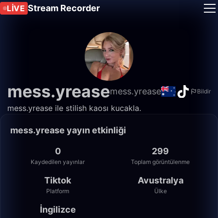
Stream Recorder
LIVE
mess.yrease
mess.yrease
Bildir
mess.yrease ile stilish kaosı kucakla.
mess.yrease yayın etkinliği
0
299
Kaydedilen yayınlar
Toplam görüntülenme
Tiktok
Avustralya
Platform
Ülke
İngilizce