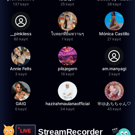
137 kayıt
25 kayıt
36 kayıt
__pinkiiess
ใบหยกที่ยิ้มหวานๆ
Mónica Castillo
60 kayıt
1 kayıt
27 kayıt
Annie Felts
pilsjegern
am.manyagi
3 kayıt
16 kayıt
2 kayıt
GAIG
hazirahmaulanaofficial
🌸ゆあちちゃん🤍
6 kayıt
34 kayıt
45 kayıt