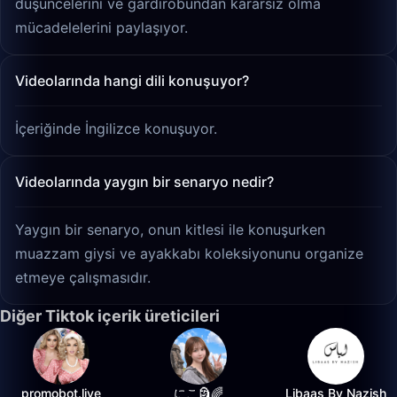
düşüncelerini ve gardırobundan kararsız olma
mücadelelerini paylaşıyor.
Videolarında hangi dili konuşuyor?
İçeriğinde İngilizce konuşuyor.
Videolarında yaygın bir senaryo nedir?
Yaygın bir senaryo, onun kitlesi ile konuşurken
muazzam giysi ve ayakkabı koleksiyonunu organize
etmeye çalışmasıdır.
Diğer Tiktok içerik üreticileri
promobot.live
にこ🗿🌈
Libaas By Nazish