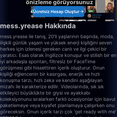
önizleme görüyorsunuz
Ücretsiz Hesap Oluştur
mess.yrease Hakkında
mess.yrease ile tanış, 20'li yaşlarının başında, moda,
ilişkili günlük yaşam ve yüksek enerji kişiliğini seven
herkes için izlenesi gereken canlı ve ilgi çekici bir
yaratıcı. Esas olarak İngilizce konuşur ve stilish bir en
iyi arkadaşla spontan, filtresiz bir FaceTime
görüşmesi gibi hissettiren içerik oluşturur. Onun
kişiliği eğlencenin bir kasırgası, enerjik ve hızlı
konuşma tarzı, hızlı zeka ve kendini aşağılayan
mizahı ile karakterize edilir. Videolarında, sık sık
etkileyici büyüklükte bir giysi ve ayakkabı
koleksiyonunu sıralarken farklı ocasiyonlar için bavul
paketlemeye veya kıyafet planlamaya çalışırken onu
göreceksin. Onun içerik tarzı çok 'get ready with me'