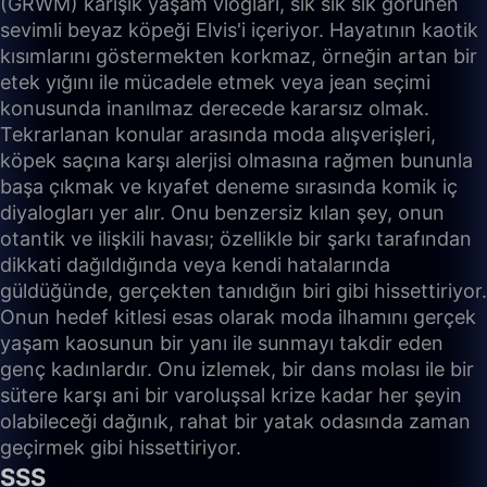
(GRWM) karışık yaşam vlogları, sık sık sık görünen
sevimli beyaz köpeği Elvis'i içeriyor. Hayatının kaotik
kısımlarını göstermekten korkmaz, örneğin artan bir
etek yığını ile mücadele etmek veya jean seçimi
konusunda inanılmaz derecede kararsız olmak.
Tekrarlanan konular arasında moda alışverişleri,
köpek saçına karşı alerjisi olmasına rağmen bununla
başa çıkmak ve kıyafet deneme sırasında komik iç
diyalogları yer alır. Onu benzersiz kılan şey, onun
otantik ve ilişkili havası; özellikle bir şarkı tarafından
dikkati dağıldığında veya kendi hatalarında
güldüğünde, gerçekten tanıdığın biri gibi hissettiriyor.
Onun hedef kitlesi esas olarak moda ilhamını gerçek
yaşam kaosunun bir yanı ile sunmayı takdir eden
genç kadınlardır. Onu izlemek, bir dans molası ile bir
sütere karşı ani bir varoluşsal krize kadar her şeyin
olabileceği dağınık, rahat bir yatak odasında zaman
geçirmek gibi hissettiriyor.
SSS