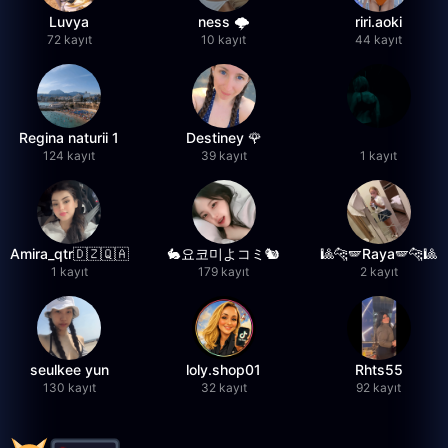
Luvya
ness 🌩️
riri.aoki
72 kayıt
10 kayıt
44 kayıt
Regina naturii 1
Destiney 🌹
124 kayıt
39 kayıt
1 kayıt
Amira_qtr🇩🇿🇶🇦
🐇요코미よコミ🐿
🎱🐆🪽Raya🪽🐆🎱
1 kayıt
179 kayıt
2 kayıt
seulkee yun
loly.shop01
Rhts55
130 kayıt
32 kayıt
92 kayıt