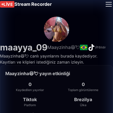
Stream Recorder
LIVE
maayya_09
Maayzinha😆💘
Bildir
Maayzinha😆💘 canlı yayınlarını burada kaydediyor.
Kayıtları ve klipleri istediğiniz zaman izleyin.
Maayzinha😆💘 yayın etkinliği
0
0
Kaydedilen yayınlar
Toplam görüntülenme
Tiktok
Brezilya
Platform
Ülke