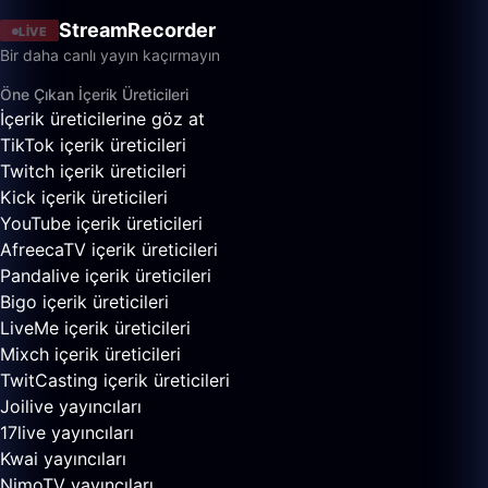
StreamRecorder
LIVE
Bir daha canlı yayın kaçırmayın
Öne Çıkan İçerik Üreticileri
İçerik üreticilerine göz at
TikTok içerik üreticileri
Twitch içerik üreticileri
Kick içerik üreticileri
YouTube içerik üreticileri
AfreecaTV içerik üreticileri
Pandalive içerik üreticileri
Bigo içerik üreticileri
LiveMe içerik üreticileri
Mixch içerik üreticileri
TwitCasting içerik üreticileri
Joilive yayıncıları
17live yayıncıları
Kwai yayıncıları
NimoTV yayıncıları