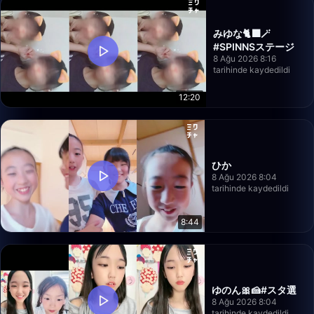
みゆな🐈‍⬛🪄
#SPINNSステージ
8 Ağu 2026 8:16
tarihinde kaydedildi
12:20
ひか
8 Ağu 2026 8:04
tarihinde kaydedildi
8:44
ゆのん🎀🍰#スタ選
8 Ağu 2026 8:04
tarihinde kaydedildi