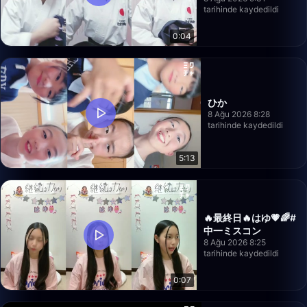
tarihinde kaydedildi
0:04
ひか
8 Ağu 2026 8:28
tarihinde kaydedildi
5:13
🔥最終日🔥はゆ💗🌈#
中一ミスコン
8 Ağu 2026 8:25
tarihinde kaydedildi
0:07