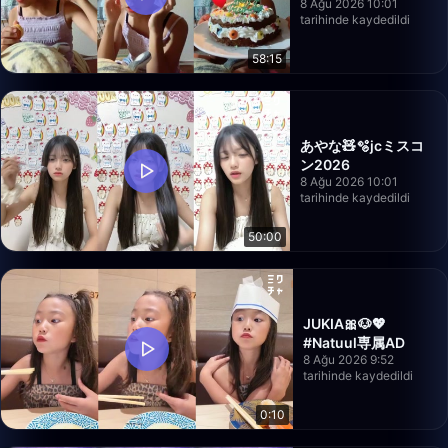
8 Ağu 2026 10:01
tarihinde kaydedildi
58:15
あやな🧸🫧jcミスコ
ン2026
8 Ağu 2026 10:01
tarihinde kaydedildi
50:00
JUKIA🎀🐶💖
#Natuul専属AD
8 Ağu 2026 9:52
tarihinde kaydedildi
0:10