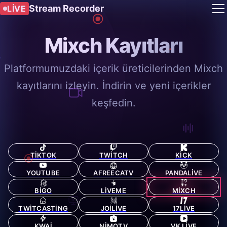
Stream Recorder
LIVE
Mixch Kayıtları
Platformumuzdaki içerik üreticilerinden Mixch
kayıtlarını izleyin. İndirin ve yeni içerikler
keşfedin.
TIKTOK
TWITCH
KICK
YOUTUBE
AFREECATV
PANDALIVE
BIGO
LIVEME
MIXCH
TWITCASTING
JOILIVE
17LIVE
KWAI
NIMOTV
VK LIVE