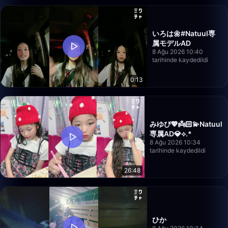
いろは🌼#Natuul専
属モデルAD
8 Ağu 2026 10:40
tarihinde kaydedildi
0:13
みゆぴ💖👼🏻💫Natuul
専属AD💎⟡.*
8 Ağu 2026 10:34
tarihinde kaydedildi
26:48
ひか