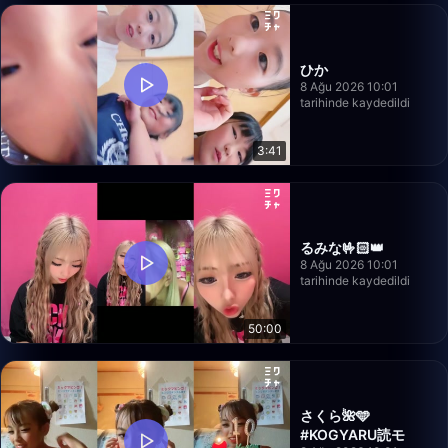
ひか
8 Ağu 2026 10:01
tarihinde kaydedildi
3:41
るみな🤟🏻👑
8 Ağu 2026 10:01
tarihinde kaydedildi
50:00
さくら🌺🩵
#KOGYARU読モ