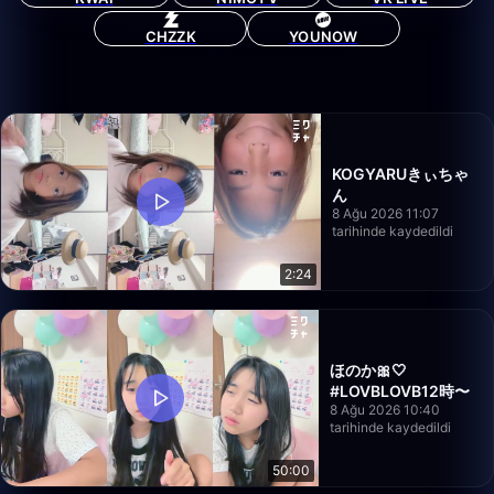
CHZZK
YOUNOW
KOGYARUきぃちゃ
ん
8 Ağu 2026 11:07
tarihinde kaydedildi
2:24
ほのか🎀‎🤍
#LOVBLOVB12時〜
8 Ağu 2026 10:40
tarihinde kaydedildi
50:00