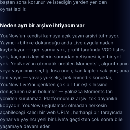
baştan sona korunur ve istediğin yerden yeniden
oynatılabilir.
Neden ayrı bir arşive ihtiyacın var
YouNow'un kendisi kamuya açık yayın arşivi tutmuyor.
Yayıncı «bitir»e dokunduğu anda Live uygulamadan
kayboluyor — geri sarma yok, profil tarafında VOD listesi
yok, kaçıran izleyicilerin sonradan yetişmesi için bir yol
yok. YouNow'un otomatik üretilen Moments'ı, algoritmanın
veya yayıncının seçtiği kısa öne çıkan klipleri saklıyor; ama
tam yayın — yavaş yükseliş, beklenmedik konuklar,
YouNow Live'ını içerikten çok bir tür eşlik hissine
dönüştüren uzun bölümler — yalnızca Moments'tan
yeniden kurulamaz. Platformumuz arşivi tek dayanıklı
kopyadır: YouNow uygulaması olmadan herkesin
açabileceği kalıcı bir web URL'si, herhangi bir tarayıcıda
oynar ve yayıncı yeni bir Live'a geçtikten çok sonra bile
yaşamaya devam eder.