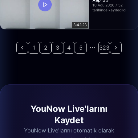
10 Ağu 2026 7:52
tarihinde kaydedildi
3:42:23
1
2
3
4
5
323
YouNow Live'larını
Kaydet
YouNow Live'larını otomatik olarak