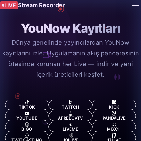
Stream Recorder
LIVE
YouNow Kayıtları
Dünya genelinde yayıncılardan YouNow
kayıtlarını izle. Uygulamanın akış penceresinin
ötesinde korunan her Live — indir ve yeni
içerik üreticileri keşfet.
TIKTOK
TWITCH
KICK
YOUTUBE
AFREECATV
PANDALIVE
BIGO
LIVEME
MIXCH
TWITCASTING
JOILIVE
17LIVE