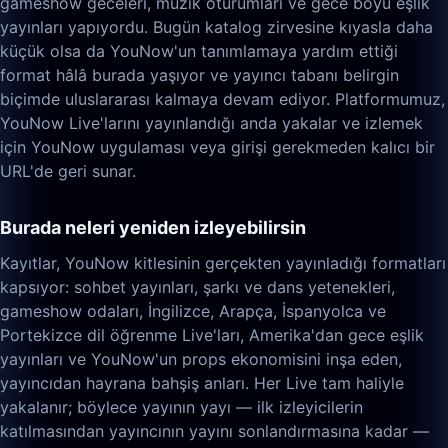
gameshow geceleri, müzik oturumları ve gece boyu eşlik
yayınları yapıyordu. Bugün katalog zirvesine kıyasla daha
küçük olsa da YouNow'un tanımlamaya yardım ettiği
format hâlâ burada yaşıyor ve yayıncı tabanı belirgin
biçimde uluslararası kalmaya devam ediyor. Platformumuz,
YouNow Live'larını yayınlandığı anda yakalar ve izlemek
için YouNow uygulaması veya girişi gerekmeden kalıcı bir
URL'de geri sunar.
Burada neleri yeniden izleyebilirsin
Kayıtlar, YouNow kitlesinin gerçekten yayınladığı formatları
kapsıyor: sohbet yayınları, şarkı ve dans yetenekleri,
gameshow odaları, İngilizce, Arapça, İspanyolca ve
Portekizce dil öğrenme Live'ları, Amerika'dan gece eşlik
yayınları ve YouNow'un props ekonomisini inşa eden,
yayıncıdan hayrana bahşiş anları. Her Live tam haliyle
yakalanır; böylece yayının yayı — ilk izleyicilerin
katılmasından yayıncının yayını sonlandırmasına kadar —