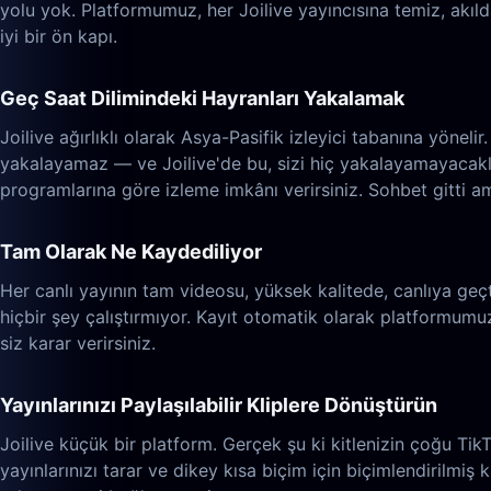
yolu yok. Platformumuz, her Joilive yayıncısına temiz, akıl
iyi bir ön kapı.
Geç Saat Dilimindeki Hayranları Yakalamak
Joilive ağırlıklı olarak Asya-Pasifik izleyici tabanına yönel
yakalayamaz — ve Joilive'de bu, sizi hiç yakalayamayacaklar
programlarına göre izleme imkânı verirsiniz. Sohbet gitti am
Tam Olarak Ne Kaydediliyor
Her canlı yayının tam videosu, yüksek kalitede, canlıya geç
hiçbir şey çalıştırmıyor. Kayıt otomatik olarak platformumuz
siz karar verirsiniz.
Yayınlarınızı Paylaşılabilir Kliplere Dönüştürün
Joilive küçük bir platform. Gerçek şu ki kitlenizin çoğu Ti
yayınlarınızı tarar ve dikey kısa biçim için biçimlendirilmiş k