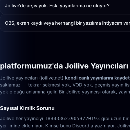
Joilive'de arşiv yok. Eski yayınlarıma ne oluyor?
OBS, ekran kaydı veya herhangi bir yazılıma ihtiyacım va
platformumuz'da Joilive Yayıncıları
Joilive yayıncıları (joilive.net)
kendi canlı yayınlarını kayd
saklamaz — tekrar sekmesi yok, VOD yok, geçmiş yayın liste
yok olduğu anlamına gelir. Bir Joilive yayıncısı olarak, yayı
Sayısal Kimlik Sorunu
Joilive her yayıncıyı
gibi uzun bir 
1880336239059720193
yer imine eklemiyor. Kimse bunu Discord'a yazmıyor. Joilive s