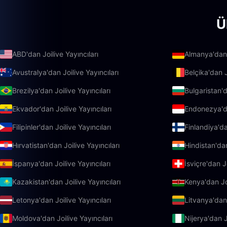
Ü
ABD'dan Joilive Yayıncıları
Almanya'dan J
Avustralya'dan Joilive Yayıncıları
Belçika'dan J
Brezilya'dan Joilive Yayıncıları
Bulgaristan'd
Ekvador'dan Joilive Yayıncıları
Endonezya'da
Filipinler'dan Joilive Yayıncıları
Finlandiya'da
Hırvatistan'dan Joilive Yayıncıları
Hindistan'dan
İspanya'dan Joilive Yayıncıları
İsviçre'dan Jo
Kazakistan'dan Joilive Yayıncıları
Kenya'dan Joi
Letonya'dan Joilive Yayıncıları
Litvanya'dan 
Moldova'dan Joilive Yayıncıları
Nijerya'dan J