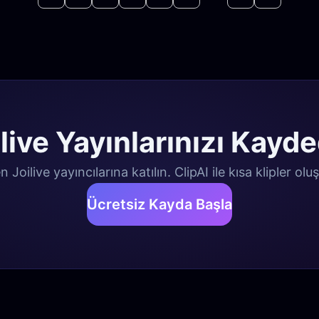
live Yayınlarınızı Kayd
oilive yayıncılarına katılın. ClipAI ile kısa klipler ol
Ücretsiz Kayda Başla