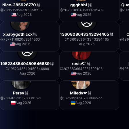
Nice-285926770
ggghhhf
Que
@
2085958567382158337
@
2029816049589970945
@
20
Aug 2026
Aug 2026
xbabygothiccx
1360808643343294465
O
@
757711682008514560
@
1360808643343294465
@
191
Aug 2026
Aug 2026
1952348540450546689
rosie🤍
@
1952348540450546689
@
2073836642231599105
@
196
Aug 2026
Aug 2026
Persy
Miledy🪽
@
2084617011786091521
@
1675092820783896577
Aug 2026
Aug 2026