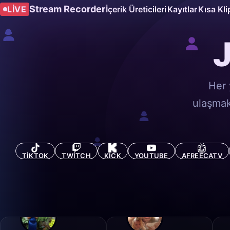
Stream Recorder
LIVE
İçerik Üreticileri
Kayıtlar
Kısa Kli
J
Her 
ulaşmak 
TIKTOK
TWITCH
KICK
YOUTUBE
AFREECATV