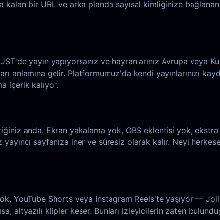
da kalan bir URL ve arka planda sayısal kimliğinize bağlanan
ir. JST'de yayın yapıyorsanız ve hayranlarınız Avrupa veya Kuz
ı anlamına gelir. Platformumuz'da kendi yayınlarınızı kayde
a içerik kalıyor.
tiğiniz anda. Ekran yakalama yok, OBS eklentisi yok, ekstra 
 yayıncı sayfanıza iner ve süresiz olarak kalır. Neyi herkese
kTok, YouTube Shorts veya Instagram Reels'te yaşıyor — Joili
ısa, altyazılı klipler keser. Bunları izleyicilerin zaten bulund