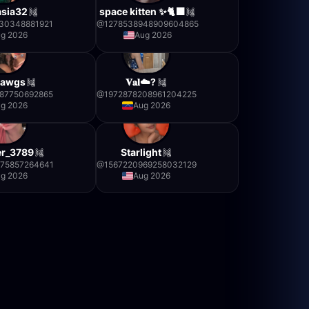
asia32
space kitten ✨🐈‍⬛
30348881921
@
1278538948909604865
g 2026
Aug 2026
Dawgs
𝐕𝐚𝐥☁️?
87750692865
@
1972878208961204225
g 2026
Aug 2026
r_3789
Starlight
375857264641
@
1567220969258032129
g 2026
Aug 2026