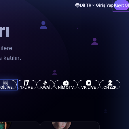
Dil
TR
Giriş Yap
Kayıt Ol
rı
ilere
 katılın.
JOILIVE
17LIVE
KWAI
NIMOTV
VK LIVE
CHZZK