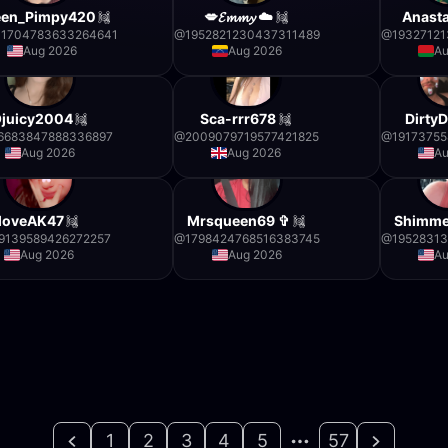
en_Pimpy420
💋𝓔𝓶𝓶𝔂 ☁️
Anast
31704783633264641
@
1952821230437311489
@
19327121
Aug 2026
Aug 2026
Au
juicy2004
Sca-rrr678
Dirty
6683847888336897
@
2009079719577421825
@
19173755
Aug 2026
Aug 2026
Au
loveAK47
Mrsqueen69 ✞
Shimme
9139589426272257
@
1798424768516383745
@
1952831
Aug 2026
Aug 2026
Au
1
2
3
4
5
57