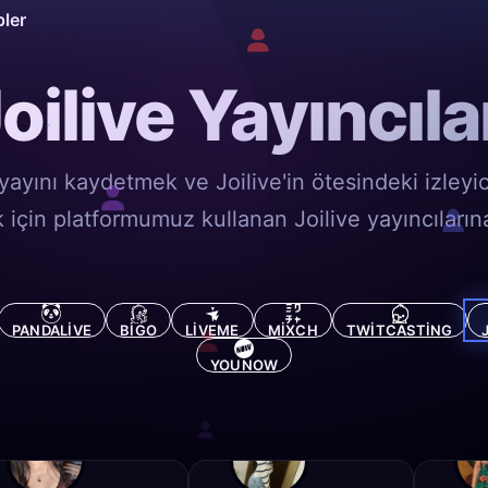
pler
oilive Yayıncıla
yayını kaydetmek ve Joilive'in ötesindeki izleyic
için platformumuz kullanan Joilive yayıncılarına
PANDALIVE
BIGO
LIVEME
MIXCH
TWITCASTING
YOUNOW