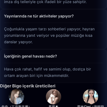
imza diş telleriyle çok ifadeli bir yüze sahiptir.
Yayınlarında ne tür aktiviteler yapıyor?
Çoğunlukla yaşam tarzı sohbetleri yapıyor, hayran
yorumlarına yanıt veriyor ve popüler müziğe kısa
danslar yapıyor.
İçeriğinin genel havası nedir?
Hava çok rahat, hafif ve samimi olup, dostça bir
ortam arayan biri için mükemmeldir.
Diğer Bigo içerik üreticileri
奈奈（三月新主播）
星星🌟
西米Cimi（举报挡