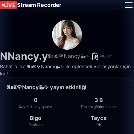
Stream Recorder
LIVE
NNancy.y
𝕽𝖓𝕮🌹Nancy🐳✨
Bildir
Rahat ol ve 𝕽𝖓𝕮🌹Nancy🐳✨ ile eğlenceli vibrasyonlar için
kal!
𝕽𝖓𝕮🌹Nancy🐳✨ yayın etkinliği
0
3 B
Kaydedilen yayınlar
Toplam görüntülenme
Bigo
Tayca
Platform
Dil