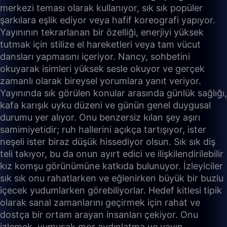
merkezi teması olarak kullanıyor, sık sık popüler
şarkılara eşlik ediyor veya hafif koreografi yapıyor.
Yayınının tekrarlanan bir özelliği, enerjiyi yüksek
tutmak için stilize el hareketleri veya tam vücut
dansları yapmasını içeriyor. Nancy, sohbetini
okuyarak isimleri yüksek sesle okuyor ve gerçek
zamanlı olarak bireysel yorumlara yanıt veriyor.
Yayınında sık görülen konular arasında günlük sağlığı,
kafa karışık uyku düzeni ve günün genel duygusal
durumu yer alıyor. Onu benzersiz kılan şey aşırı
samimiyetidir; ruh hallerini açıkça tartışıyor, ister
neşeli ister biraz düşük hissediyor olsun. Sık sık diş
teli takıyor, bu da onun ayırt edici ve ilişkilendirilebilir
kız komşu görünümüne katkıda bulunuyor. İzleyiciler
sık sık onu rahatlarken ve eğlenirken büyük bir buzlu
içecek yudumlarken görebiliyorlar. Hedef kitlesi tipik
olarak sanal zamanlarını geçirmek için rahat ve
dostça bir ortam arayan insanları çekiyor. Onu
izlemek, yumuşak mor aydınlatma ve yayın