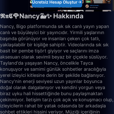
Ücretsiz Hesap Oluştur
𝕽𝖓𝕮🌹Nancy🐳✨ Hakkında
Nancy, Bigo platformunda sık sık canlı yayın yapan
canlı ve büyüleyici bir yayıncıdır. Yirmili yaşlarının
başında görünüyor ve insanları çeken çok tatlı,
yaklaşılabilir bir kişiliğe sahiptir. Videolarında sık sık
basit bir pembe tişört giyiyor ve saçlarını imza
aksesuarı olarak sevimli beyaz bir çiçekle süslüyor.
Tayland'da yaşayan Nancy, öncelikle Tayca
konuşuyor ve samimi günlük sohbetler aracılığıyla
yerel izleyici kitlesine derin bir şekilde bağlanıyor.
Nancy'nin enerji seviyesi uzun yayınlar boyunca
doğal olarak dalgalanıyor ve kendini yorgun veya
biraz uyku hali hissettiğinde bunu paylaşmaktan
çekinmiyor. İletişim tarzı çok açık ve konuşmacı olup,
izleyicilerin rahat bir yatak odasında bir arkadaşla
sohbet ettikleri hissini veriyor. Müziği içeriğinin