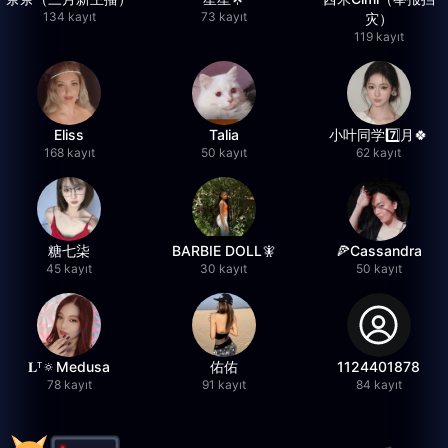
134 kayıt
73 kayıt
灾）
119 kayıt
Eliss
Talia
小叶同学7️⃣月🍀
168 kayıt
50 kayıt
62 kayıt
糖七柒
BARBIE DOLL🧚
🍕Cassandra
45 kayıt
30 kayıt
50 kayıt
𝐋ᵀ🔅Medusa
佑佑
1124401878
78 kayıt
91 kayıt
84 kayıt