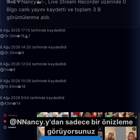
𝕽𝖓𝕮🌹Nancy🐳✨, Live Stream Recorder üzerinde 0
Bigo canlı yayını kaydetti ve toplam 3 B
görüntülenme aldı.
1:12:23
8 Ağu 2026 17:15 tarihinde kaydedildi
1h 12m
16
1
2:29:59
8 Ağu 2026 14:30 tarihinde kaydedildi
2h 30m
9
1:04
8 Ağu 2026 12:04 tarihinde kaydedildi
1m
6
1:39:59
8 Ağu 2026 10:06 tarihinde kaydedildi
1h 40m
18
43:24
8 Ağu 2026 9:04 tarihinde kaydedildi
43m
14
@NNancy.y'dan sadece bir önizleme
görüyorsunuz