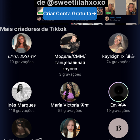
de @sweetlilahxoxo
Criar Conta Gratuita
Mais criadores de Tiktok
𝐿𝐼𝑉𝐼𝐴 𝐵𝑅𝑂𝑊𝑁
Модель/СММ/
kaylxigh.rx 💣🐚
10 gravações
74 gravações
танцевальная
группа
3 gravações
Inês Marques
María Victoria 🦋🍄
Em 🕷️🦇
119 gravações
55 gravações
19 gravações