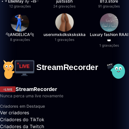
⋆˚࿔ EllieMay 𝜗𝜚˚⋆🧸ྀི
justssbh
B13.store
12 gravações
24 gravações
91 gravações
🐆ANGELICA🐆
userxmxkdkskskskka
Luxury fashion RAAI
8 gravações
1 gravações
👑
1 gravações
StreamRecorder
LIVE
Nunca perca uma live novamente
Criadores em Destaque
Ver criadores
Criadores do TikTok
Criadores da Twitch