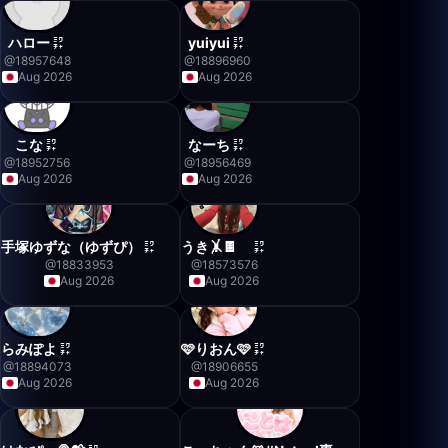
ハロー
yuiyui
@
18957648
@
18896960
Aug 2026
Aug 2026
こな
なーち
@
18952756
@
18956469
Aug 2026
Aug 2026
手塚ゆずな（ゆずぴ）
うき🤸🍫
@
18833953
@
18573576
Aug 2026
Aug 2026
らみぽよ
🩷りおん🩷
@
18894073
@
18906655
Aug 2026
Aug 2026