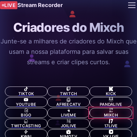
Stream Recorder
LIVE
Criadores do Mixch
Junte-se a milhares de criadores do Mixch que
usam a nossa plataforma para salvar suas
streams e criar clipes curtos.
TIKTOK
TWITCH
KICK
YOUTUBE
AFREECATV
PANDALIVE
BIGO
LIVEME
MIXCH
TWITCASTING
JOILIVE
17LIVE
KWAI
NIMOTV
VK LIVE