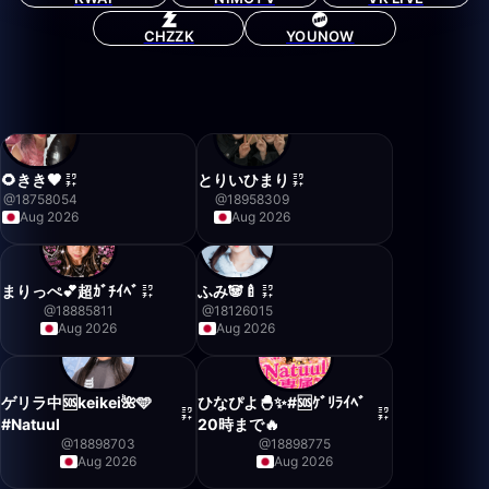
CHZZK
YOUNOW
🌻きき🖤
とりいひまり
@
18758054
@
18958309
Aug 2026
Aug 2026
まりっぺ💕超ｶﾞﾁｲﾍﾞ
ふみ🐼🍼
@
18885811
@
18126015
Aug 2026
Aug 2026
ゲリラ中🆘keikei🌺🩵
ひなぴよ🐣‪✨#🆘ｹﾞﾘﾗｲﾍﾞ
#Natuul
20時まで🔥
@
18898703
@
18898775
Aug 2026
Aug 2026