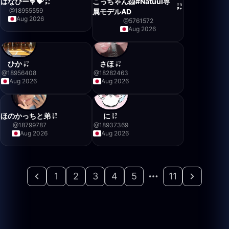
はなぴー🍭💝
こっちゃん🐹#Natuul専
@
18955559
属モデルAD
Aug 2026
@
5761572
Aug 2026
ひか
さほ
@
18956408
@
18282463
Aug 2026
Aug 2026
ほのかっちと弟
に
@
18799787
@
18937369
Aug 2026
Aug 2026
1
2
3
4
5
11