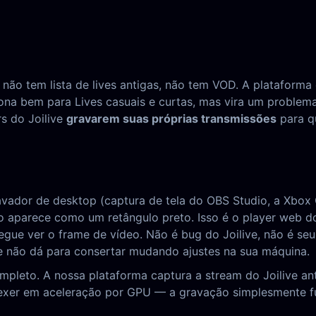
l, não tem lista de lives antigas, não tem VOD. A platafor
iona bem para Lives casuais e curtas, mas vira um problem
s do Joilive
gravarem suas próprias transmissões
para qu
ravador de desktop (captura de tela do OBS Studio, a Xb
eo aparece como um retângulo preto. Isso é o player web d
gue ver o frame de vídeo. Não é bug do Joilive, não é se
 não dá para consertar mudando ajustes na sua máquina.
ompleto. A nossa plataforma captura a stream do Joilive
mexer em aceleração por GPU — a gravação simplesmente f