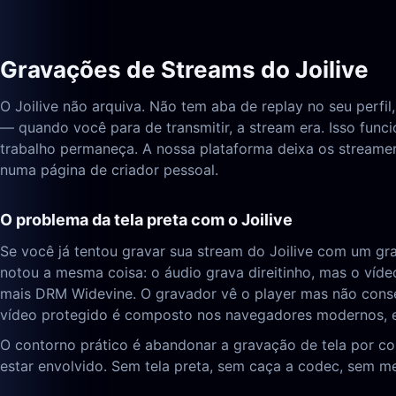
Gravações de Streams do Joilive
O Joilive não arquiva. Não tem aba de replay no seu perfi
— quando você para de transmitir, a stream era. Isso func
trabalho permaneça. A nossa plataforma deixa os streamer
numa página de criador pessoal.
O problema da tela preta com o Joilive
Se você já tentou gravar sua stream do Joilive com um g
notou a mesma coisa: o áudio grava direitinho, mas o víd
mais DRM Widevine. O gravador vê o player mas não conse
vídeo protegido é composto nos navegadores modernos, e
O contorno prático é abandonar a gravação de tela por c
estar envolvido. Sem tela preta, sem caça a codec, sem 