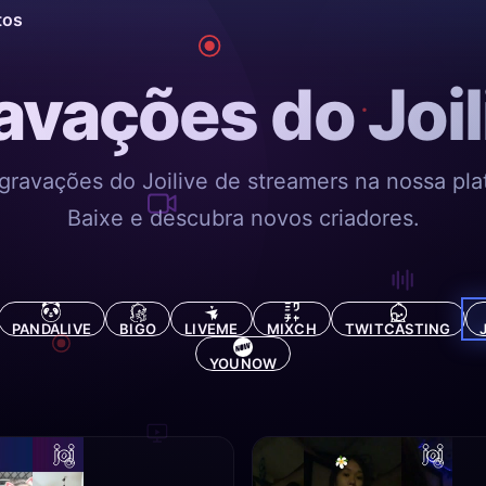
tos
avações do Joil
 gravações do Joilive de streamers na nossa pla
Baixe e descubra novos criadores.
PANDALIVE
BIGO
LIVEME
MIXCH
TWITCASTING
YOUNOW