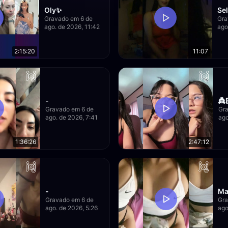
Oly✨
Se
Gravado em 6 de
Gra
ago. de 2026, 11:42
ago
2:15:20
11:07
-
👸
Gravado em 6 de
Gra
ago. de 2026, 7:41
ago
1:36:26
2:47:12
-
Ma
Gravado em 6 de
Gra
ago. de 2026, 5:26
ago