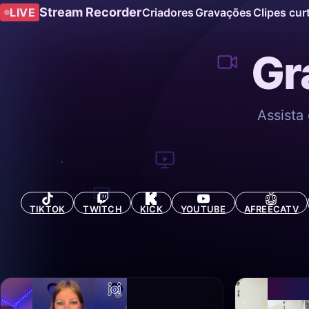
Stream Recorder
LIVE
Criadores
Gravações
Clipes cur
Gr
Assista
TIKTOK
TWITCH
KICK
YOUTUBE
AFREECATV