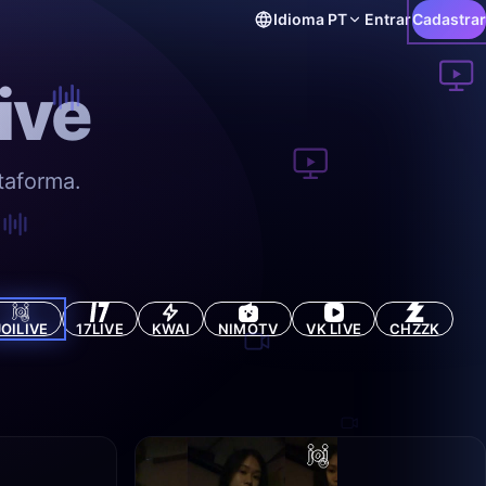
Idioma
PT
Entrar
Cadastrar
ive
taforma.
JOILIVE
17LIVE
KWAI
NIMOTV
VK LIVE
CHZZK