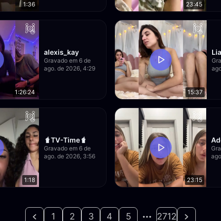
1:36
23:45
alexis_kay
Li
Gravado em 6 de
Gra
ago. de 2026, 4:29
ago
1:26:24
15:37
🧋TV-Time🧋
Ad
Gravado em 6 de
Gra
ago. de 2026, 3:56
ago
1:18
23:15
1
2
3
4
5
2712