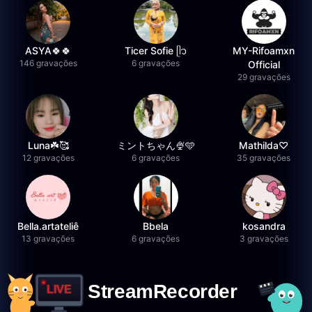
ASYA🍀🍀
Ticer Sofie ᥫ᭡
MY-Rifoamxn
146 gravações
6 gravações
Official
29 gravações
Luna☘️🥰
ミントちゃん🍨🩵
Mathilda♡︎
12 gravações
6 gravações
35 gravações
Bella.artateliê
Bbela
kosandra
13 gravações
6 gravações
3 gravações