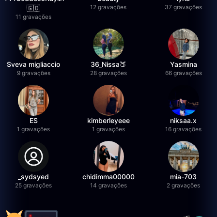
12 gravações
37 gravações
🇬🇩
11 gravações
Sveva migliaccio
36_Nissa🍑
Yasmina
9 gravações
28 gravações
66 gravações
ES
kimberleyeee
niksaa.x
1 gravações
1 gravações
16 gravações
_sydsyed
chidimma00000
mia-703
25 gravações
14 gravações
2 gravações