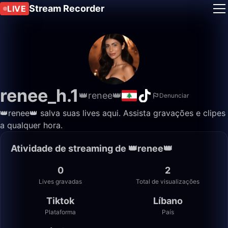
Stream Recorder
LIVE
renee_h.1
👑renee👑
Denunciar
👑renee👑 salva suas lives aqui. Assista gravações e clipes
a qualquer hora.
Atividade de streaming de 👑renee👑
0
2
Lives gravadas
Total de visualizações
Tiktok
Líbano
Plataforma
País