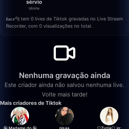
sérvio
Idioma
𝒌𝒂𝒄𝒙🐆 tem 0 lives de Tiktok gravadas no Live Stream
Recorder, com 0 visualizações no total.
Nenhuma gravação ainda
Este criador ainda não salvou nenhuma live.
Volte mais tarde!
Mais criadores de Tiktok
🤪 Madame do 🤪
nisaa
🤍Zuzia🤍 ig: