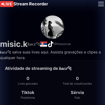
Stream Recorder
LIVE
misic.k
𝒌𝒂𝒄𝒙🐆
Denunciar
𝒌𝒂𝒄𝒙🐆 salva suas lives aqui. Assista gravações e clipes a
qualquer hora.
Atividade de streaming de 𝒌𝒂𝒄𝒙🐆
0
0
Lives gravadas
Total de visualizações
Tiktok
Sérvia
Plataforma
País