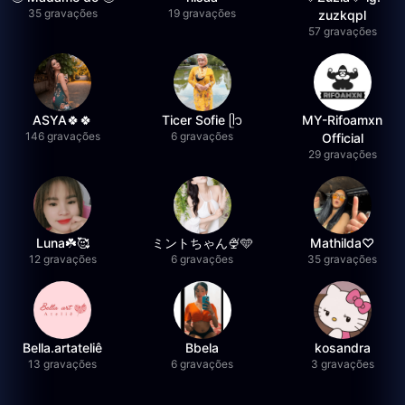
35 gravações
19 gravações
zuzkqpl
57 gravações
ASYA🍀🍀
Ticer Sofie ᥫ᭡
MY-Rifoamxn
146 gravações
6 gravações
Official
29 gravações
Luna☘️🥰
ミントちゃん🍨🩵
Mathilda♡︎
12 gravações
6 gravações
35 gravações
Bella.artateliê
Bbela
kosandra
13 gravações
6 gravações
3 gravações