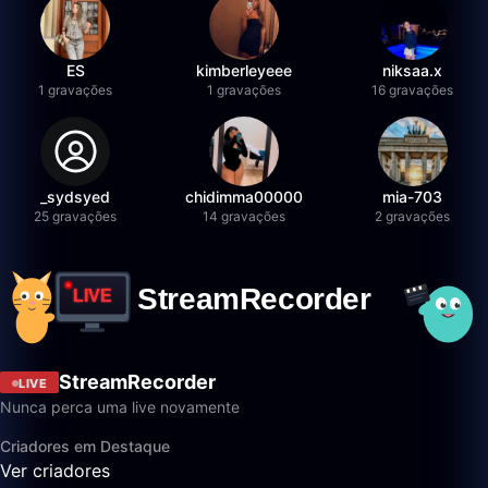
ES
kimberleyeee
niksaa.x
1 gravações
1 gravações
16 gravações
_sydsyed
chidimma00000
mia-703
25 gravações
14 gravações
2 gravações
StreamRecorder
LIVE
Nunca perca uma live novamente
Criadores em Destaque
Ver criadores