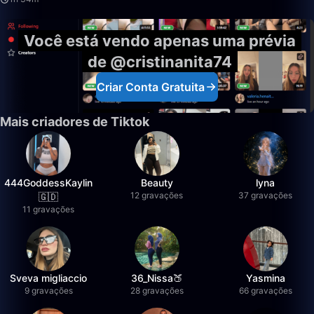
Você está vendo apenas uma prévia
de @cristinanita74
Criar Conta Gratuita
Mais criadores de Tiktok
444GoddessKaylin
Beauty
lyna
12 gravações
37 gravações
🇬🇩
11 gravações
Sveva migliaccio
36_Nissa🍑
Yasmina
9 gravações
28 gravações
66 gravações