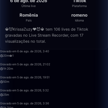
6 de ago. de 2026
Tiktok
Última live
Plataforma
Romênia
romeno
País
Idioma
🔱😈KrissaZuzy❤️😈🔱 tem 106 lives de Tiktok
gravadas no Live Stream Recorder, com 17
visualizações no total.
20:26
Gravado em 6 de ago. de 2026, 3:40
20m
1
1:20:15
Gravado em 5 de ago. de 2026, 21:02
1h 20m
50:01
Gravado em 5 de ago. de 2026, 19:51
50m
25:04
Gravado em 5 de ago. de 2026, 5:32
25m
1:34:44
Gravado em 5 de ago. de 2026, 3:36
1h 34m