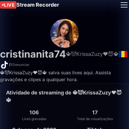
Stream Recorder
LIVE
cristinanita74
🔱😈KrissaZuzy❤️😈🔱
Denunciar
🔱😈KrissaZuzy❤️😈🔱 salva suas lives aqui. Assista
gravações e clipes a qualquer hora.
Atividade de streaming de 🔱😈KrissaZuzy❤️😈
🔱
106
17
Lives gravadas
Total de visualizações