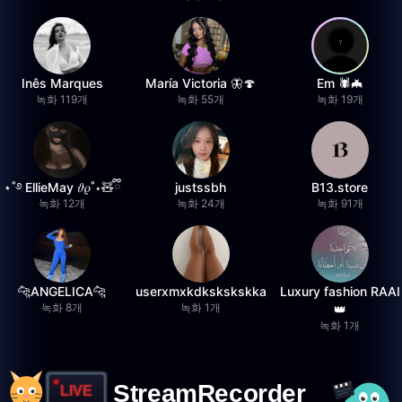
Inês Marques
María Victoria 🦋🍄
Em 🕷️🦇
녹화 119개
녹화 55개
녹화 19개
⋆˚࿔ EllieMay 𝜗𝜚˚⋆🧸ྀི
justssbh
B13.store
녹화 12개
녹화 24개
녹화 91개
🐆ANGELICA🐆
userxmxkdkskskskka
Luxury fashion RAAI
녹화 8개
녹화 1개
👑
녹화 1개