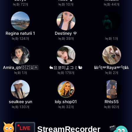
녹화 72개
녹화 10개
녹화 44개
Regina naturii 1
Destiney 🌹
녹화 124개
녹화 39개
녹화 1개
Amira_qtr🇩🇿🇶🇦
🐇요코미よコミ🐿
🎱🐆🪽Raya🪽🐆🎱
녹화 1개
녹화 179개
녹화 2개
seulkee yun
loly.shop01
Rhts55
녹화 130개
녹화 32개
녹화 92개