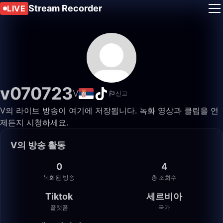
Stream Recorder
LIVE
v070723
V
신고
V의 라이브 방송이 여기에 저장됩니다. 녹화 영상과 클립을 언
제든지 시청하세요.
V의 방송 활동
0
4
녹화된 방송
총 조회수
Tiktok
세르비아
플랫폼
국가