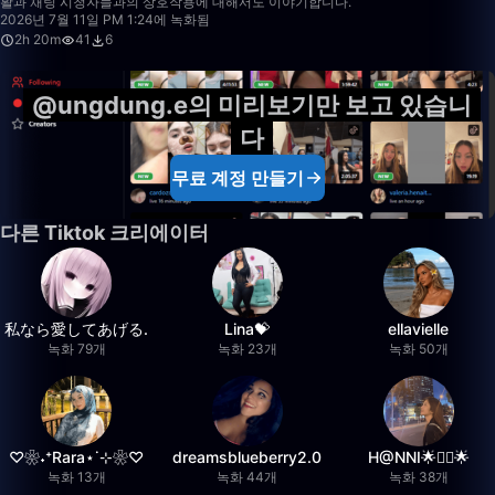
활과 채팅 시청자들과의 상호작용에 대해서도 이야기합니다.
2026년 7월 11일 PM 1:24에 녹화됨
2h 20m
41
6
@ungdung.e의 미리보기만 보고 있습니
다
무료 계정 만들기
다른 Tiktok 크리에이터
私なら愛してあげる.
Lina💝
ellavielle
녹화 79개
녹화 23개
녹화 50개
♡❀˖⁺Rara⋆˙⊹❀♡
dreamsblueberry2.0
H@NNI🌟❤️‍🔥🌟
녹화 13개
녹화 44개
녹화 38개