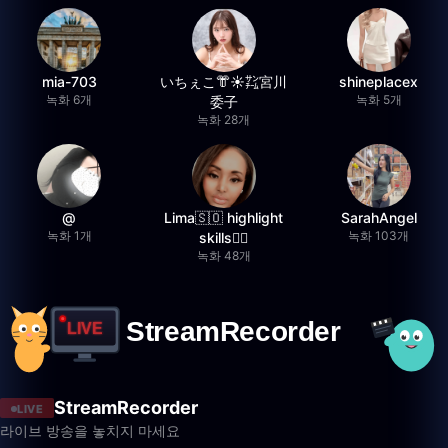
mia-703
いちぇこ👘☀️㌠宮川
shineplacex
녹화 6개
녹화 5개
委子
녹화 28개
@
Lima🇸🇴 highlight
SarahAngel
녹화 1개
녹화 103개
skills✌🏽
녹화 48개
StreamRecorder
LIVE
라이브 방송을 놓치지 마세요