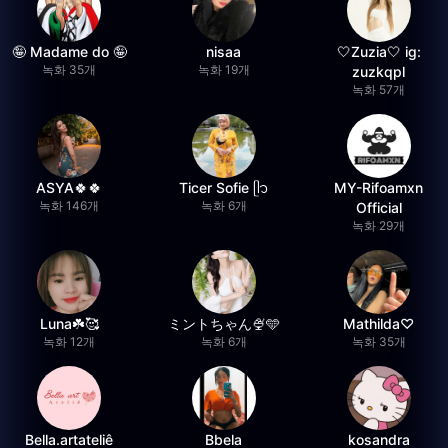
🤪 Madame do 🤪
nisaa
🤍Zuzia🤍 ig:
녹화 35개
녹화 19개
zuzkqpl
녹화 57개
ASYA🍀🍀
Ticer Sofie ᥫ᭡
MY-Rifoamxn
녹화 146개
녹화 6개
Official
녹화 29개
Luna☘️🥰
ミントちゃん🍨🩵
Mathilda♡︎
녹화 12개
녹화 6개
녹화 35개
Bella.artateliê
Bbela
kosandra