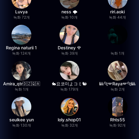
Luvya
ness 🌩️
riri.aoki
녹화 72개
녹화 10개
녹화 44개
Regina naturii 1
Destiney 🌹
녹화 124개
녹화 39개
녹화 1개
Amira_qtr🇩🇿🇶🇦
🐇요코미よコミ🐿
🎱🐆🪽Raya🪽🐆🎱
녹화 1개
녹화 179개
녹화 2개
seulkee yun
loly.shop01
Rhts55
녹화 130개
녹화 32개
녹화 92개