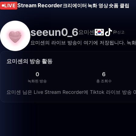
Stream Recorder
LIVE
크리에이터
녹화 영상
숏폼 클립
seeun0_6
요미센
신고
요미센의 라이브 방송이 여기에 저장됩니다. 녹화
요미센의 방송 활동
0
6
녹화된 방송
총 조회수
요미센 님은 Live Stream Recorder에 Tiktok 라이브