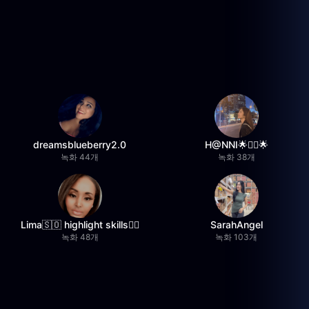
dreamsblueberry2.0
H@NNI🌟❤️‍🔥🌟
녹화 44개
녹화 38개
Lima🇸🇴 highlight skills✌🏽
SarahAngel
녹화 48개
녹화 103개