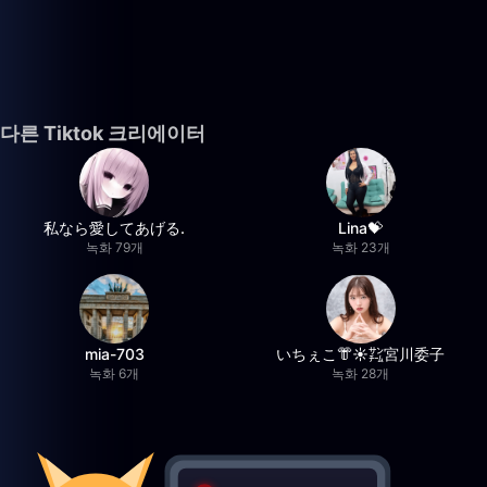
다른 Tiktok 크리에이터
私なら愛してあげる.
Lina💝
녹화 79개
녹화 23개
mia-703
いちぇこ👘☀️㌠宮川委子
녹화 6개
녹화 28개