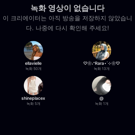
녹화 영상이 없습니다
이 크리에이터는 아직 방송을 저장하지 않았습니
다. 나중에 다시 확인해 주세요!
ellavielle
♡❀˖⁺Rara⋆˙⊹❀♡
녹화 50개
녹화 13개
shineplacex
@
녹화 5개
녹화 1개