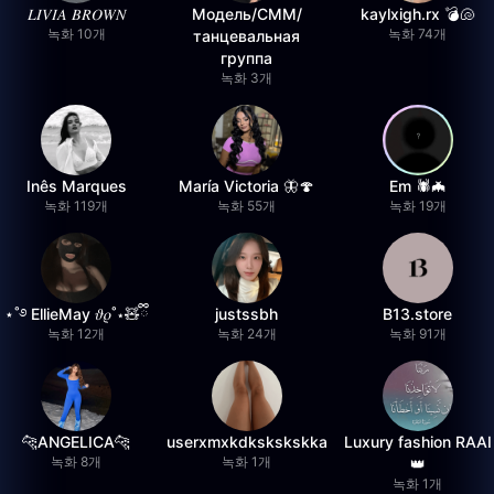
𝐿𝐼𝑉𝐼𝐴 𝐵𝑅𝑂𝑊𝑁
Модель/СММ/
kaylxigh.rx 💣🐚
녹화 10개
녹화 74개
танцевальная
группа
녹화 3개
Inês Marques
María Victoria 🦋🍄
Em 🕷️🦇
녹화 119개
녹화 55개
녹화 19개
⋆˚࿔ EllieMay 𝜗𝜚˚⋆🧸ྀི
justssbh
B13.store
녹화 12개
녹화 24개
녹화 91개
🐆ANGELICA🐆
userxmxkdkskskskka
Luxury fashion RAAI
녹화 8개
녹화 1개
👑
녹화 1개