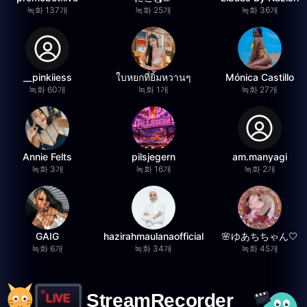
녹화 137개
녹화 25개
녹화 36개
__pinkiiess
ใบหยกที่ยิ้มหวานๆ
Mónica Castillo
녹화 60개
녹화 1개
녹화 27개
Annie Felts
pilsjegern
am.manyagi
녹화 3개
녹화 16개
녹화 2개
GAIG
hazirahmaulanaofficial
🌸ゆあちちゃん🤍
녹화 6개
녹화 34개
녹화 45개