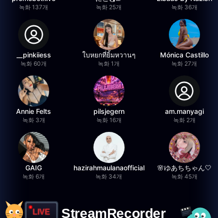
녹화 137개
녹화 25개
녹화 36개
__pinkiiess
ใบหยกที่ยิ้มหวานๆ
Mónica Castillo
녹화 60개
녹화 1개
녹화 27개
Annie Felts
pilsjegern
am.manyagi
녹화 3개
녹화 16개
녹화 2개
GAIG
hazirahmaulanaofficial
🌸ゆあちちゃん🤍
녹화 6개
녹화 34개
녹화 45개