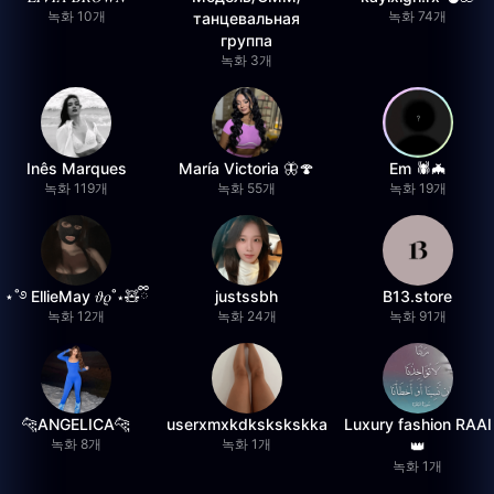
녹화 10개
녹화 74개
танцевальная
группа
녹화 3개
Inês Marques
María Victoria 🦋🍄
Em 🕷️🦇
녹화 119개
녹화 55개
녹화 19개
⋆˚࿔ EllieMay 𝜗𝜚˚⋆🧸ྀི
justssbh
B13.store
녹화 12개
녹화 24개
녹화 91개
🐆ANGELICA🐆
userxmxkdkskskskka
Luxury fashion RAAI
녹화 8개
녹화 1개
👑
녹화 1개