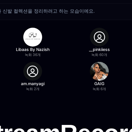
 신발 컬렉션을 정리하려고 하는 모습이에요.
Libaas By Nazish
__pinkiiess
녹화 36개
녹화 60개
am.manyagi
GAIG
녹화 2개
녹화 6개