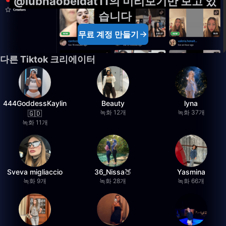
@lubnaobeidat11의 미리보기만 보고 있
습니다
무료 계정 만들기
다른 Tiktok 크리에이터
444GoddessKaylin
Beauty
lyna
녹화 12개
녹화 37개
🇬🇩
녹화 11개
Sveva migliaccio
36_Nissa🍑
Yasmina
녹화 9개
녹화 28개
녹화 66개