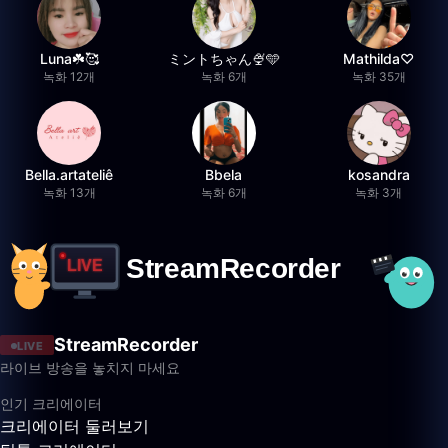
Luna☘️🥰
ミントちゃん🍨🩵
Mathilda♡︎
녹화 12개
녹화 6개
녹화 35개
Bella.artateliê
Bbela
kosandra
녹화 13개
녹화 6개
녹화 3개
StreamRecorder
LIVE
라이브 방송을 놓치지 마세요
인기 크리에이터
크리에이터 둘러보기