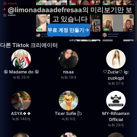
@limonadaaadefresaa의 미리보기만 보
고 있습니다
무료 계정 만들기
다른 Tiktok 크리에이터
🤪 Madame do 🤪
nisaa
🤍Zuzia🤍 ig:
녹화 35개
녹화 19개
zuzkqpl
녹화 57개
ASYA🍀🍀
Ticer Sofie ᥫ᭡
MY-Rifoamxn
녹화 146개
녹화 6개
Official
녹화 29개