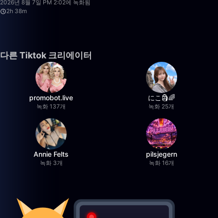
2026년 8월 7일 PM 2:02에 녹화됨
2h 38m
다른 Tiktok 크리에이터
promobot.live
にこ🗿🌈
녹화 137개
녹화 25개
Annie Felts
pilsjegern
녹화 3개
녹화 16개