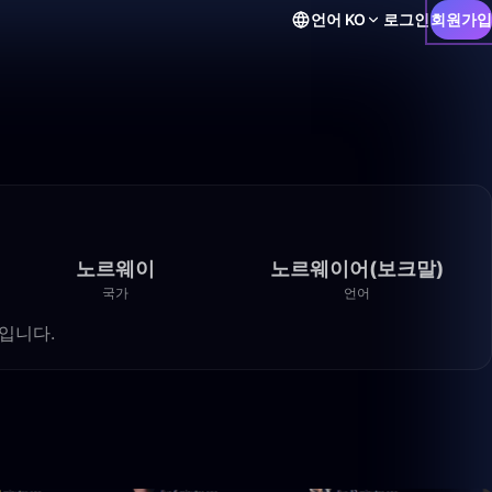
언어
KO
로그인
회원가입
노르웨이
노르웨이어(보크말)
국가
언어
1회입니다.
39:23
29:20