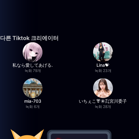
다른 Tiktok 크리에이터
私なら愛してあげる.
Lina💝
녹화 79개
녹화 23개
mia-703
いちぇこ👘☀️㌠宮川委子
녹화 6개
녹화 28개