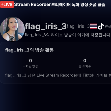
Stream Recorder
LIVE
크리에이터
녹화 영상
숏폼 클립
flag_iris_3
flag_ iris _3
신
flag_ iris _3의 라이브 방송이 여기에 저장
flag_ iris _3의 방송 활동
0
0
녹화된 방송
총 조회수
flag_ iris _3 님은 Live Stream Recorder에 Tikt