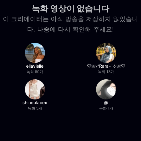
녹화 영상이 없습니다
이 크리에이터는 아직 방송을 저장하지 않았습니
다. 나중에 다시 확인해 주세요!
ellavielle
♡❀˖⁺Rara⋆˙⊹❀♡
녹화 50개
녹화 13개
shineplacex
@
녹화 5개
녹화 1개