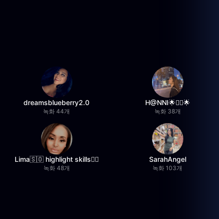
dreamsblueberry2.0
H@NNI🌟❤️‍🔥🌟
녹화 44개
녹화 38개
Lima🇸🇴 highlight skills✌🏽
SarahAngel
녹화 48개
녹화 103개