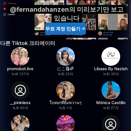
@fernandahanzen의 미리보기만 보고
있습니다
무료 계정 만들기
다른 Tiktok 크리에이터
promobot.live
にこ🗿🌈
Libaas By Nazish
녹화 137개
녹화 25개
녹화 36개
__pinkiiess
ใบหยกที่ยิ้มหวานๆ
Mónica Castillo
녹화 60개
녹화 1개
녹화 27개