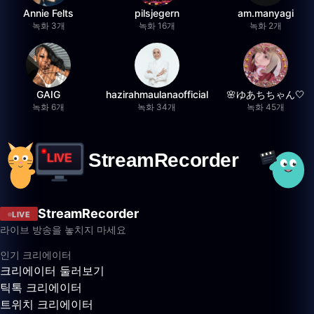
Annie Felts
pilsjegern
am.manyagi
녹화 3개
녹화 16개
녹화 2개
GAIG
hazirahmaulanaofficial
🌸ゆあちちゃん🤍
녹화 6개
녹화 34개
녹화 45개
StreamRecorder
LIVE
라이브 방송을 놓치지 마세요
인기 크리에이터
크리에이터 둘러보기
틱톡 크리에이터
트위치 크리에이터