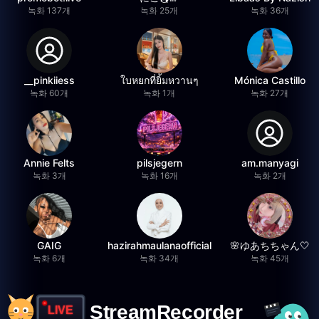
녹화 137개
녹화 25개
녹화 36개
__pinkiiess
ใบหยกที่ยิ้มหวานๆ
Mónica Castillo
녹화 60개
녹화 1개
녹화 27개
Annie Felts
pilsjegern
am.manyagi
녹화 3개
녹화 16개
녹화 2개
GAIG
hazirahmaulanaofficial
🌸ゆあちちゃん🤍
녹화 6개
녹화 34개
녹화 45개