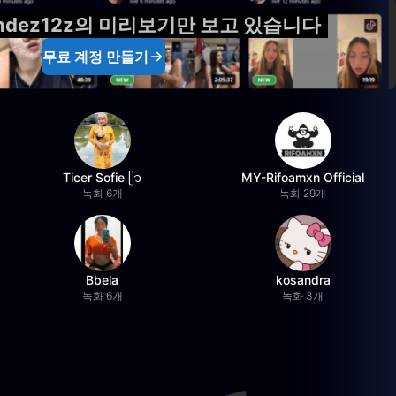
andez12z의 미리보기만 보고 있습니다
무료 계정 만들기
Ticer Sofie ᥫ᭡
MY-Rifoamxn Official
녹화 6개
녹화 29개
Bbela
kosandra
녹화 6개
녹화 3개