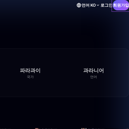
언어
KO
로그인
회원가입
파라과이
과라니어
국가
언어
47:35
29:05