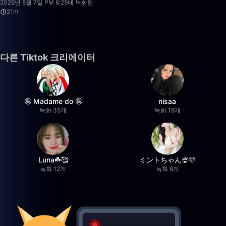
2026년 8월 7일 PM 8:29에 녹화됨
21m
다른 Tiktok 크리에이터
🤪 Madame do 🤪
nisaa
녹화 35개
녹화 19개
Luna☘️🥰
ミントちゃん🍨🩵
녹화 12개
녹화 6개