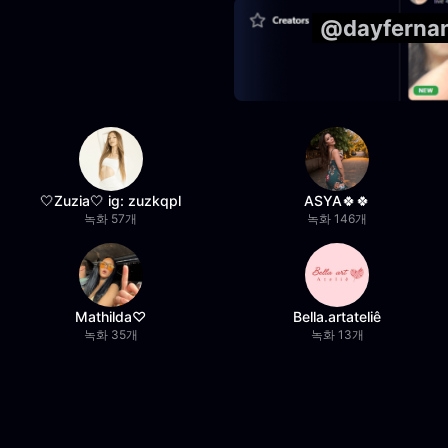
@dayfern
🤍Zuzia🤍 ig: zuzkqpl
ASYA🍀🍀
녹화 57개
녹화 146개
Mathilda♡︎
Bella.artateliê
녹화 35개
녹화 13개