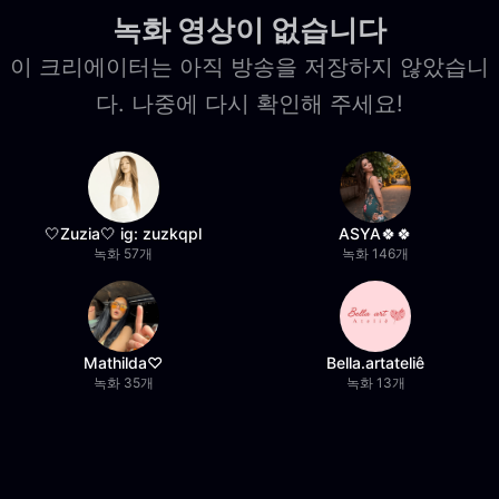
녹화 영상이 없습니다
이 크리에이터는 아직 방송을 저장하지 않았습니
다. 나중에 다시 확인해 주세요!
🤍Zuzia🤍 ig: zuzkqpl
ASYA🍀🍀
녹화 57개
녹화 146개
Mathilda♡︎
Bella.artateliê
녹화 35개
녹화 13개