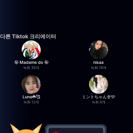
다른 Tiktok 크리에이터
🤪 Madame do 🤪
nisaa
녹화 35개
녹화 19개
Luna☘️🥰
ミントちゃん🍨🩵
녹화 12개
녹화 6개