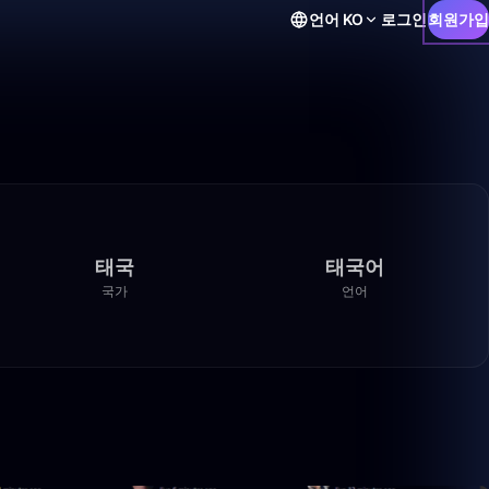
언어
KO
로그인
회원가입
태국
태국어
국가
언어
2:30:00
49:59