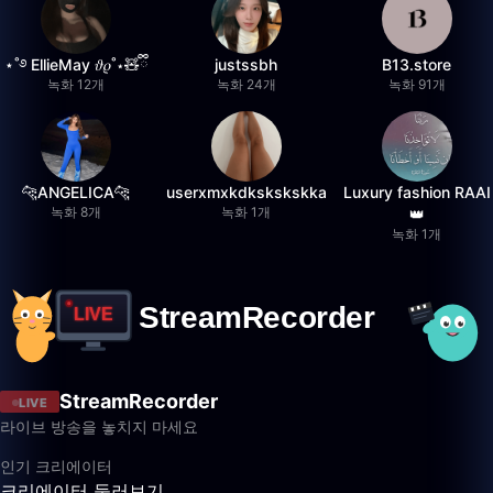
⋆˚࿔ EllieMay 𝜗𝜚˚⋆🧸ྀི
justssbh
B13.store
녹화 12개
녹화 24개
녹화 91개
🐆ANGELICA🐆
userxmxkdkskskskka
Luxury fashion RAAI
녹화 8개
녹화 1개
👑
녹화 1개
StreamRecorder
LIVE
라이브 방송을 놓치지 마세요
인기 크리에이터
크리에이터 둘러보기