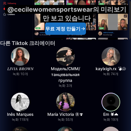
@cecilewomensportswear의 미리보기
만 보고 있습니다
무료 계정 만들기
다른 Tiktok 크리에이터
𝐿𝐼𝑉𝐼𝐴 𝐵𝑅𝑂𝑊𝑁
Модель/СММ/
kaylxigh.rx 💣🐚
녹화 10개
녹화 74개
танцевальная
группа
녹화 3개
Inês Marques
María Victoria 🦋🍄
Em 🕷️🦇
녹화 119개
녹화 55개
녹화 19개