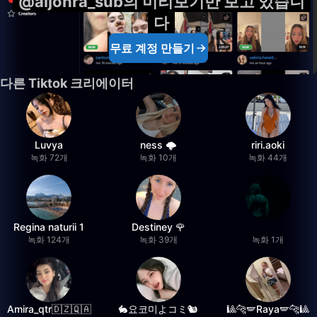
@aljohra_sub의 미리보기만 보고 있습니
다
무료 계정 만들기
다른 Tiktok 크리에이터
Luvya
ness 🌩️
riri.aoki
녹화 72개
녹화 10개
녹화 44개
Regina naturii 1
Destiney 🌹
녹화 124개
녹화 39개
녹화 1개
Amira_qtr🇩🇿🇶🇦
🐇요코미よコミ🐿
🎱🐆🪽Raya🪽🐆🎱