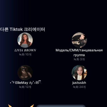
다른 Tiktok 크리에이터
𝐿𝐼𝑉𝐼𝐴 𝐵𝑅𝑂𝑊𝑁
Модель/СММ/танцевальная
녹화 10개
группа
녹화 3개
⋆˚࿔ EllieMay 𝜗𝜚˚⋆🧸ྀི
justssbh
녹화 12개
녹화 24개