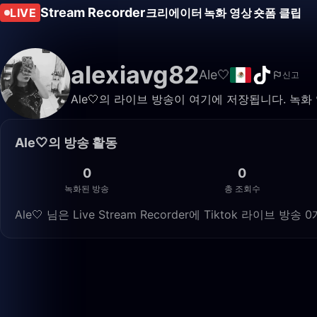
Stream Recorder
LIVE
크리에이터
녹화 영상
숏폼 클립
alexiavg82
Ale🤍
신고
Ale🤍의 라이브 방송이 여기에 저장됩니다. 녹
Ale🤍의 방송 활동
0
0
녹화된 방송
총 조회수
Ale🤍 님은 Live Stream Recorder에 Tiktok 라이브