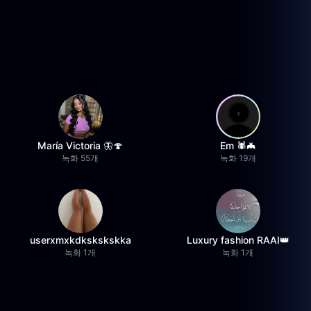
María Victoria 🦋🍄
Em 🕷️🦇
녹화 55개
녹화 19개
userxmxkdkskskskka
Luxury fashion RAAI👑
녹화 1개
녹화 1개