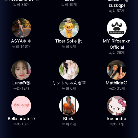
녹화 35개
녹화 19개
zuzkqpl
녹화 57개
ASYA🍀🍀
Ticer Sofie ᥫ᭡
MY-Rifoamxn
녹화 146개
녹화 6개
Official
녹화 29개
Luna☘️🥰
ミントちゃん🍨🩵
Mathilda♡︎
녹화 12개
녹화 6개
녹화 35개
Bella.artateliê
Bbela
kosandra
녹화 13개
녹화 6개
녹화 3개