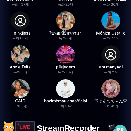
녹화 137개
녹화 25개
녹화 36개
__pinkiiess
ใบหยกที่ยิ้มหวานๆ
Mónica Castillo
녹화 60개
녹화 1개
녹화 27개
Annie Felts
pilsjegern
am.manyagi
녹화 3개
녹화 16개
녹화 2개
GAIG
hazirahmaulanaofficial
🌸ゆあちちゃん🤍
녹화 6개
녹화 34개
녹화 45개