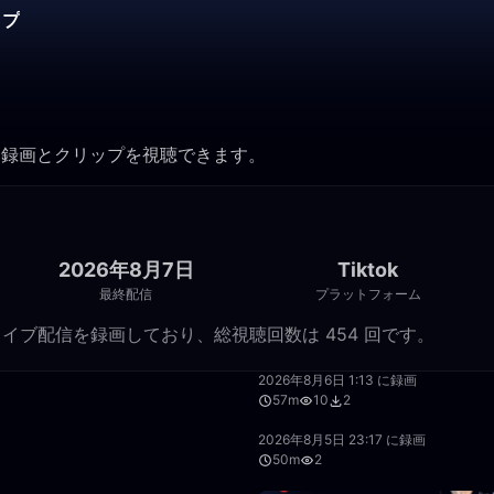
ップ
でも録画とクリップを視聴できます。
2026年8月7日
Tiktok
最終配信
プラットフォーム
の Tiktok ライブ配信を録画しており、総視聴回数は 454 回です。
57:36
2026年8月6日 1:13 に録画
57m
10
2
47:33
2026年8月5日 23:17 に録画
50m
2
57:55