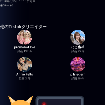
2026年8月5日 13:15 に録画
57m
8
他のTiktokクリエイター
promobot.live
にこ🗿🌈
録画 137 件
録画 25 件
Annie Felts
pilsjegern
録画 3 件
録画 16 件