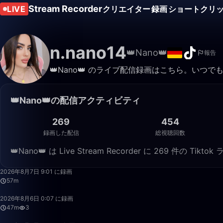
Stream Recorder
LIVE
クリエイター
録画
ショートクリ
n.nano14
👑Nano👑
報告
👑Nano👑 のライブ配信録画はこちら。いつ
👑Nano👑の配信アクティビティ
269
454
録画した配信
総視聴回数
👑Nano👑 は Live Stream Recorder に 269 件
2026年8月7日 9:01 に録画
57m
2026年8月6日 0:07 に録画
47m
3