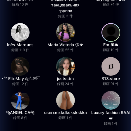
録画 10 件
録画 74 件
танцевальная
группа
録画 3 件
Inês Marques
María Victoria 🦋🍄
Em 🕷️🦇
録画 119 件
録画 55 件
録画 19 件
⋆˚࿔ EllieMay 𝜗𝜚˚⋆🧸ྀི
justssbh
B13.store
録画 12 件
録画 24 件
録画 91 件
🐆ANGELICA🐆
userxmxkdkskskskka
Luxury fashion RAAI
録画 8 件
録画 1 件
👑
録画 1 件