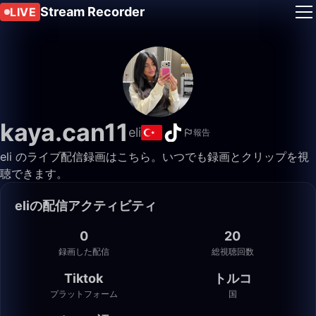
Stream Recorder
LIVE
kaya.can11
eli
報告
eli のライブ配信録画はこちら。いつでも録画とクリップを視
聴できます。
eliの配信アクティビティ
0
20
録画した配信
総視聴回数
Tiktok
トルコ
プラットフォーム
国