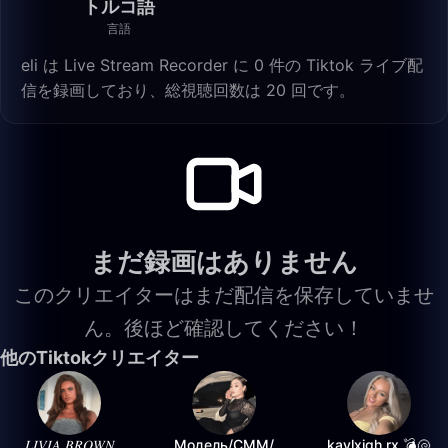
トルコ語
言語
eli は Live Stream Recorder に 0 件の Tiktok ライブ配
信を録画しており、総視聴回数は 20 回です。
まだ録画はありません
このクリエイターはまだ配信を保存していませ
ん。後ほど確認してください！
他のTiktokクリエイター
𝐿𝐼𝑉𝐼𝐴 𝐵𝑅𝑂𝑊𝑁
Модель/СММ/
kaylxigh.rx 💣🐚