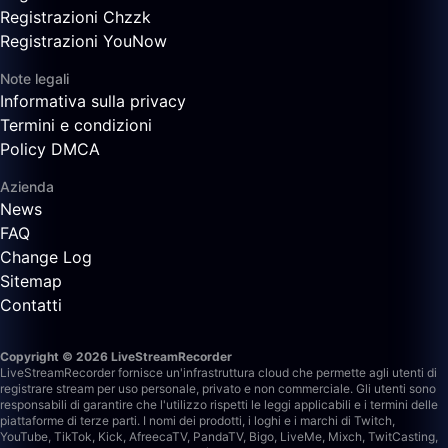
Registrazioni Chzzk
Registrazioni YouNow
Note legali
Informativa sulla privacy
Termini e condizioni
Policy DMCA
Azienda
News
FAQ
Change Log
Sitemap
Contatti
Copyright © 2026 LiveStreamRecorder
LiveStreamRecorder fornisce un'infrastruttura cloud che permette agli utenti di
registrare stream per uso personale, privato e non commerciale. Gli utenti sono
responsabili di garantire che l'utilizzo rispetti le leggi applicabili e i termini delle
piattaforme di terze parti.
I nomi dei prodotti, i loghi e i marchi di Twitch,
YouTube, TikTok, Kick, AfreecaTV, PandaTV, Bigo, LiveMe, Mixch, TwitCasting,