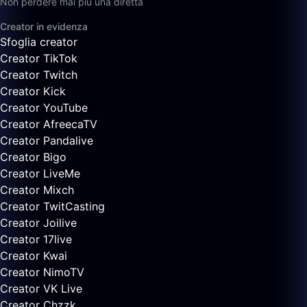
Non perdere mai più una diretta
Creator in evidenza
Sfoglia creator
Creator TikTok
Creator Twitch
Creator Kick
Creator YouTube
Creator AfreecaTV
Creator Pandalive
Creator Bigo
Creator LiveMe
Creator Mixch
Creator TwitCasting
Creator Joilive
Creator 17live
Creator Kwai
Creator NimoTV
Creator VK Live
Creator Chzzk