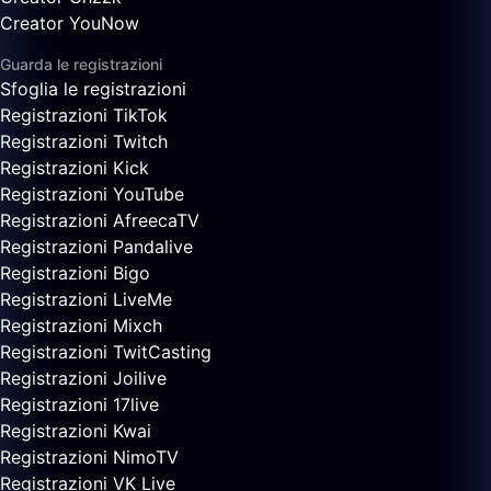
Creator YouNow
Guarda le registrazioni
Sfoglia le registrazioni
Registrazioni TikTok
Registrazioni Twitch
Registrazioni Kick
Registrazioni YouTube
Registrazioni AfreecaTV
Registrazioni Pandalive
Registrazioni Bigo
Registrazioni LiveMe
Registrazioni Mixch
Registrazioni TwitCasting
Registrazioni Joilive
Registrazioni 17live
Registrazioni Kwai
Registrazioni NimoTV
Registrazioni VK Live