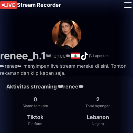
Stream Recorder
LIVE
renee_h.1
👑renee👑
Laporkan
👑renee👑 menyimpan live stream mereka di sini. Tonton
rekaman dan klip kapan saja.
Aktivitas streaming 👑renee👑
0
2
Siaran terekam
Total tayangan
Tiktok
Lebanon
Platform
Negara