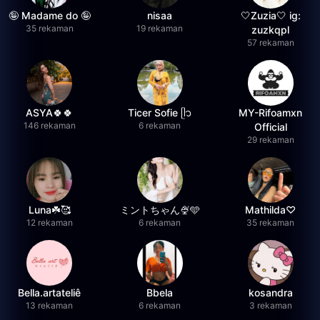
🤪 Madame do 🤪
nisaa
🤍Zuzia🤍 ig:
35 rekaman
19 rekaman
zuzkqpl
57 rekaman
ASYA🍀🍀
Ticer Sofie ᥫ᭡
MY-Rifoamxn
146 rekaman
6 rekaman
Official
29 rekaman
Luna☘️🥰
ミントちゃん🍨🩵
Mathilda♡︎
12 rekaman
6 rekaman
35 rekaman
Bella.artateliê
Bbela
kosandra
13 rekaman
6 rekaman
3 rekaman