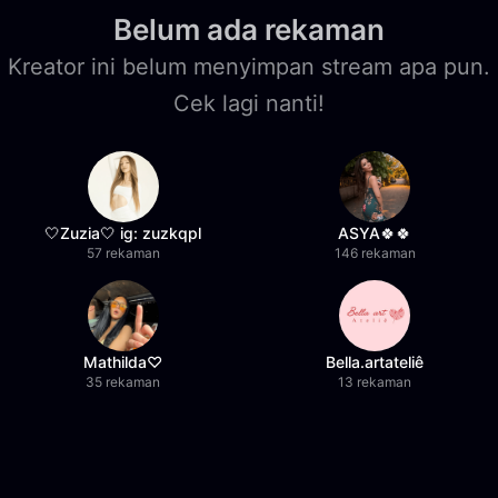
Belum ada rekaman
Kreator ini belum menyimpan stream apa pun.
Cek lagi nanti!
🤍Zuzia🤍 ig: zuzkqpl
ASYA🍀🍀
57 rekaman
146 rekaman
Mathilda♡︎
Bella.artateliê
35 rekaman
13 rekaman