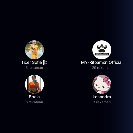
Ticer Sofie ᥫ᭡
MY-Rifoamxn Official
6 rekaman
29 rekaman
Bbela
kosandra
6 rekaman
3 rekaman