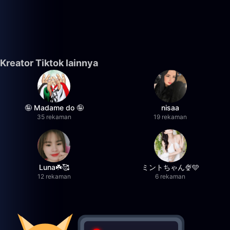
Kreator Tiktok lainnya
🤪 Madame do 🤪
nisaa
35 rekaman
19 rekaman
Luna☘️🥰
ミントちゃん🍨🩵
12 rekaman
6 rekaman